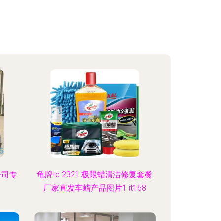
公司专
龟牌tc 2321 极限蜡清洁修复套餐
厂家直发车蜡产品图片1 it168