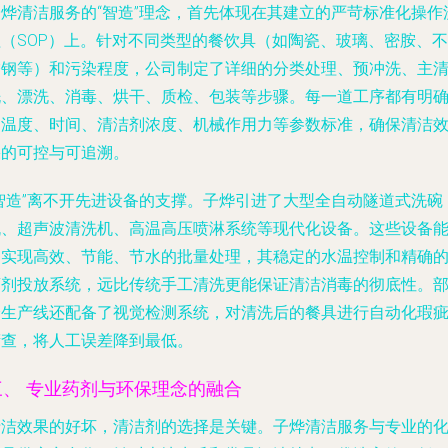
子烨清洁服务的“智造”理念，首先体现在其建立的严苛标准化操作
程（SOP）上。针对不同类型的餐饮具（如陶瓷、玻璃、密胺、不
锈钢等）和污染程度，公司制定了详细的分类处理、预冲洗、主
洗、漂洗、消毒、烘干、质检、包装等步骤。每一道工序都有明
的温度、时间、清洁剂浓度、机械作用力等参数标准，确保清洁
果的可控与可追溯。
“智造”离不开先进设备的支撑。子烨引进了大型全自动隧道式洗碗
机、超声波清洗机、高温高压喷淋系统等现代化设备。这些设备
够实现高效、节能、节水的批量处理，其稳定的水温控制和精确
药剂投放系统，远比传统手工清洗更能保证清洁消毒的彻底性。
分生产线还配备了视觉检测系统，对清洗后的餐具进行自动化瑕
筛查，将人工误差降到最低。
三、 专业药剂与环保理念的融合
清洁效果的好坏，清洁剂的选择是关键。子烨清洁服务与专业的