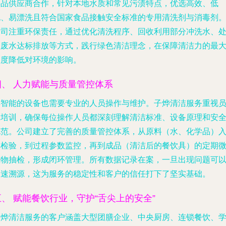
学品供应商合作，针对本地水质和常见污渍特点，优选高效、低
泡、易漂洗且符合国家食品接触安全标准的专用清洗剂与消毒剂
公司注重环保责任，通过优化清洗程序、回收利用部分冲洗水、
理废水达标排放等方式，践行绿色清洁理念，在保障清洁力的最
限度降低对环境的影响。
四、 人力赋能与质量管控体系
再智能的设备也需要专业的人员操作与维护。子烨清洁服务重视
工培训，确保每位操作人员都深刻理解清洁标准、设备原理和安
规范。公司建立了完善的质量管控体系，从原料（水、化学品）
库检验，到过程参数监控，再到成品（清洁后的餐饮具）的定期
生物抽检，形成闭环管理。所有数据记录在案，一旦出现问题可
迅速溯源，这为服务的稳定性和客户的信任打下了坚实基础。
五、 赋能餐饮行业，守护“舌尖上的安全”
子烨清洁服务的客户涵盖大型团膳企业、中央厨房、连锁餐饮、