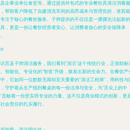
校及企事业单位食堂等。通过提供外包式的专业餐饮具清洁消毒
务，帮助客户降低了自建清洗车间的高昂成本与管理负担，使其
更专注于核心的餐饮服务。子烨提供的不仅仅是一摞摞光洁如新
餐具，更是一份让餐饮经营者安心、让消费者放心的安全保障承
诺。
##
探访莒县子烨清洁服务，我们看到“清洁”这个传统行业，正借助标
化、智能化、专业化的“智造”升级，焕发出新的生命力。在餐饮产
链中，它如同一位默默无闻却至关重要的“清洁工程师”，用科技与
心，守护着从生产线到餐桌的每一份洁净与安全，为“舌尖上的中
国”贡献着一份坚实而专业的力量。这不仅是商业模式的创新，更
对社会责任的扎实履行。
如若转载，请注明出处：