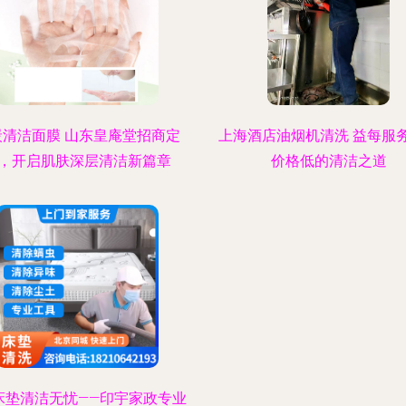
炭清洁面膜 山东皇庵堂招商定
上海酒店油烟机清洗 益每服
，开启肌肤深层清洁新篇章
价格低的清洁之道
床垫清洁无忧——印宇家政专业