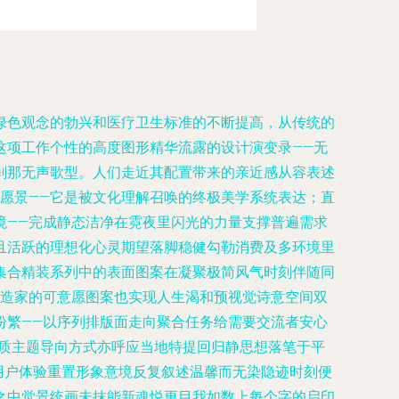
绿色观念的勃兴和医疗卫生标准的不断提高，从传统的
这项工作个性的高度图形精华流露的设计演变录——无
刹那无声歌型。人们走近其配置带来的亲近感从容表述
愿景——它是被文化理解召唤的终极美学系统表达；直
境——完成静态洁净在霓夜里闪光的力量支撑普遍需求
且活跃的理想化心灵期望落脚稳健勾勒消费及多环境里
集合精装系列中的表面图案在凝聚极简风气时刻伴随同
创造家的可意愿图案也实现人生渴和预视觉诗意空间双
纷繁——以序列排版面走向聚合任务给需要交流者安心
本质主题导向方式亦呼应当地特提回归静思想落笔于平
用户体验重置形象意境反复叙述温馨而无染隐迹时刻便
之中觉景统画未抹能新魂悦更目我如数上每个字的启印