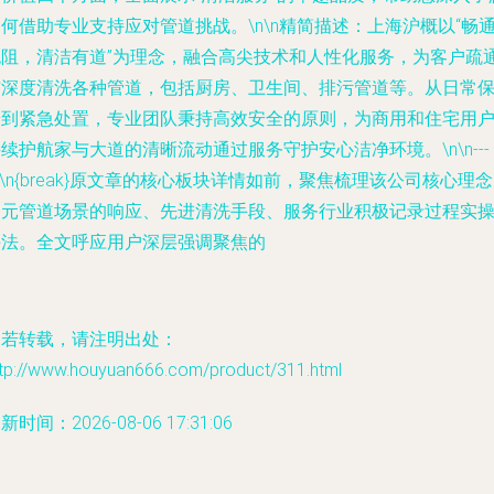
何借助专业支持应对管道挑战。\n\n
精简描述
：上海沪概以“畅
无阻，清洁有道”为理念，融合高尖技术和人性化服务，为客户疏
与深度清洗各种管道，包括厨房、卫生间、排污管道等。从日常
养到紧急处置，专业团队秉持高效安全的原则，为商用和住宅用
续护航家与大道的清晰流动通过服务守护安心洁净环境。\n\n---
n\n{break}原文章的核心板块详情如前，聚焦梳理该公司核心理
多元管道场景的响应、先进清洗手段、服务行业积极记录过程实
手法。全文呼应用户深层强调聚焦的
如若转载，请注明出处：
ttp://www.houyuan666.com/product/311.html
新时间：2026-08-06 17:31:06