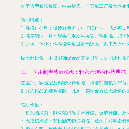
对于大型餐饮集团、中央厨房、净菜加工厂及食品企
功能特点：
1.
规模化处理
：设计容量大，可连续作业，满足每日
2.
深度清洁
：通常配备气泡发生装置、毛刷辊、超声
3.
分拣一体化
：许多设备集成震动沥水、风干及光电
应用此设备，不仅能确保食品安全卫生，更能通过规
三、 医用超声波清洗机：精密清洁的科技典范
在医疗、实验室及精密仪器领域，清洁标准极为严苛
以深入物品的细微缝隙、孔洞，实现全方位无死角的
核心价值：
1.
超凡洁净力
：能有效清除手术器械、玻璃器皿、牙
2.
无损伤清洗
：非接触式物理清洗，避免了对精密器
3.
消毒杀菌
：配合专用的酶洗剂或消毒液使用，可在