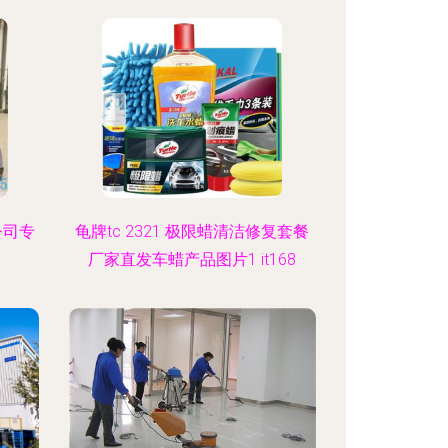
公司专
龟牌tc 2321 极限蜡清洁修复套餐
厂家直发车蜡产品图片1 it168