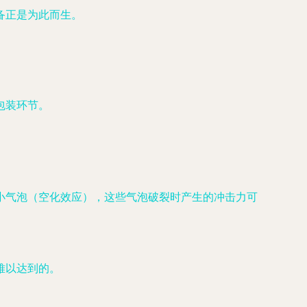
备正是为此而生。
。
包装环节。
小气泡（空化效应），这些气泡破裂时产生的冲击力可
难以达到的。