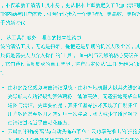
技，不仅革新了清洁工具本身，更从根本上重新定义了“地面清洁
务”的内涵与用户体验，引领行业步入一个更智能、更高效、更解
双手的新时代。
一、 从工具到服务：理念的根本性跨越
传统的清洁工具，无论是扫帚、拖把还是早期的机器人吸尘器，
本质仍是需要人力介入操作的“工具”。而由利与云鲸的核心突破在
，它们通过高度集成的自主智能，将产品定位从“工具”升维为“服
”。
由利的路径规划与自清洁系统
：由利扫地机器人以其先进的
光导航与AI路径规划算法著称，能够高效、无遗漏地完成全
建图与清洁。更重要的是，其集尘基站技术实现了自动集尘
用户数周甚至数月才需处理一次尘袋，极大减少了维护频率
使清洁过程近乎自动化服务。
云鲸的“扫拖分离”与自动洗拖布革命
：云鲸率先推出的“扫拖