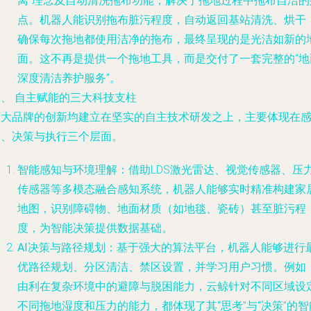
离”理念及自动清洗拖布功能，解决了拖地过程中拖布自洁的
点。机器人能识别拖布脏污程度，自动返回基站清洗、烘干
确保每次拖地都使用洁净的拖布，最终呈现的是光洁如新的
面。这不再是提供一个拖地工具，而是交付了一套完整的“地
深度清洁养护服务”。
二、 自主赋能的三大科技支柱
两大品牌的创新均建立在坚实的自主技术研发之上，主要体现在
知、决策与执行三个层面。
智能感知与环境理解
：借助LDS激光雷达、视觉传感器、压
传感器等多模态融合感知系统，机器人能够实时精准构建家
地图，识别障碍物、地面材质（如地毯、瓷砖）甚至脏污程
度，为智能决策提供数据基础。
AI决策与路径规划
：基于强大的算法平台，机器人能够进行
优路径规划、分区清洁、禁区设置，并学习用户习惯。例如
由利在复杂环境中的避障与脱困能力，云鲸针对不同区域设
不同拖地湿度和压力的能力，都体现了其“思考”与“决策”的智