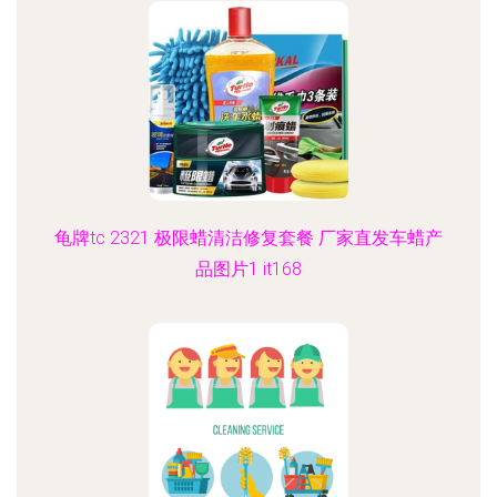
龟牌tc 2321 极限蜡清洁修复套餐 厂家直发车蜡产
品图片1 it168