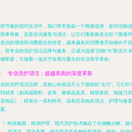
在快节奏的现代生活中，我们常常面临一个两难选择：是对旧物
行简单替换，还是尝试修复与清洁，让它们重新焕发光彩？随着
保意识的增强和消费观念的转变，越来越多的消费者开始倾向于
。而专业的洗护清洁品牌与服务，正成为连接“旧物”与“新活力”
关键桥梁，引领着一场关于珍视与重生的生活美学革命。
一、 专业洗护清洁：超越表面的深度革新
专业的洗护清洁品牌，其核心价值远不止于基础的“去污”。它们针
不同材质（如高端面料、皮革、奢侈品皮具、精致家纺、地毯乃
家居饰品），研发出一系列科学、温和且高效的清洁、护理与修
方案。
科技赋能，精准护理
：现代洗护技术融合了生物酶分解、超
波清洁、蒸汽杀菌、低温烘干等多种科技手段。例如，针对