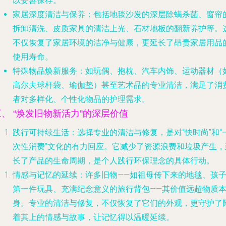
以妥善保存。
家居深度清洁与保养
：包括地毯沙发的深层除螨杀菌、窗帘
拆卸清洗、皮质家具的清洁上光、石材地板的翻新养护等。
不仅恢复了家居环境的洁净与健康，更延长了昂贵家居用品
使用寿命。
特殊物品焕新服务
：如玩偶、抱枕、汽车内饰、运动器材（
高尔夫球杆袋、瑜伽垫）甚至艺术品的专业清洁，满足了消
者对多样化、个性化物品的护理需求。
三、 “焕发旧物新活力”的深层价值
践行可持续生活
：选择专业的清洁与修复，是对“快时尚”和“
次性消费”文化的有力回应。它减少了资源浪费和垃圾产生，
长了产品的生命周期，是个人践行环保理念的具体行动。
情感与记忆的延续
：许多旧物——如祖母传下来的地毯、孩
第一件玩具、充满纪念意义的旅行背包——其价值远超物质
身。专业的清洁与修复，不仅恢复了它们的外观，更守护了
着其上的情感与故事，让记忆得以温暖延续。