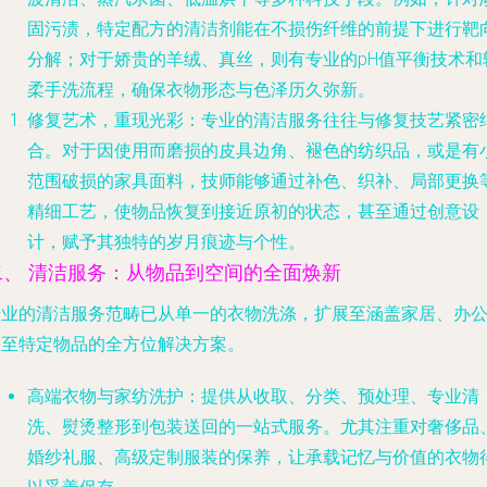
固污渍，特定配方的清洁剂能在不损伤纤维的前提下进行靶
分解；对于娇贵的羊绒、真丝，则有专业的pH值平衡技术和
柔手洗流程，确保衣物形态与色泽历久弥新。
修复艺术，重现光彩
：专业的清洁服务往往与修复技艺紧密
合。对于因使用而磨损的皮具边角、褪色的纺织品，或是有
范围破损的家具面料，技师能够通过补色、织补、局部更换
精细工艺，使物品恢复到接近原初的状态，甚至通过创意设
计，赋予其独特的岁月痕迹与个性。
二、 清洁服务：从物品到空间的全面焕新
专业的清洁服务范畴已从单一的衣物洗涤，扩展至涵盖家居、办
乃至特定物品的全方位解决方案。
高端衣物与家纺洗护
：提供从收取、分类、预处理、专业清
洗、熨烫整形到包装送回的一站式服务。尤其注重对奢侈品
婚纱礼服、高级定制服装的保养，让承载记忆与价值的衣物