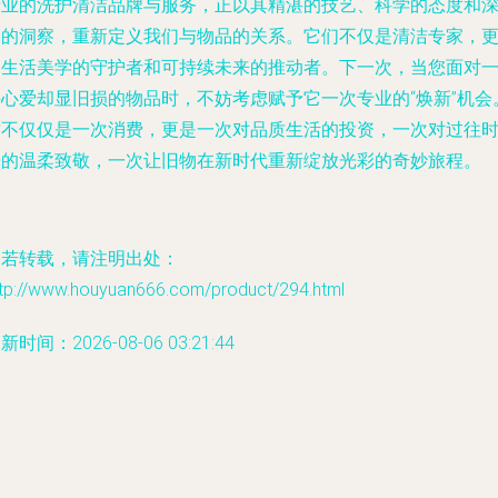
专业的洗护清洁品牌与服务，正以其精湛的技艺、科学的态度和
刻的洞察，重新定义我们与物品的关系。它们不仅是清洁专家，
是生活美学的守护者和可持续未来的推动者。下一次，当您面对
件心爱却显旧损的物品时，不妨考虑赋予它一次专业的“焕新”机会
这不仅仅是一次消费，更是一次对品质生活的投资，一次对过往
光的温柔致敬，一次让旧物在新时代重新绽放光彩的奇妙旅程。
如若转载，请注明出处：
ttp://www.houyuan666.com/product/294.html
新时间：2026-08-06 03:21:44